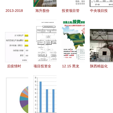
2013-2018
旭升股份
投资项目管
中央项目投
年中国滨海
8000万扩
理系统与投
资增速盘整
旅游业市场
建关键零部
资咨询 驱
结构优化与
前瞻与投资
件产线 年
动现代投资
未来前瞻
战略投资咨
底投产激增
决策的核心
询
产能，投资
引擎
预测简析
后疫情时
项目投资全
12.15 黑龙
陕西精益化
代，破局与
流程解析
江数十优质
工 46亿元
新生 2020
从创意到回
项目会师
投资驱动煤
年文旅项目
报的路线图
3W咖啡，
焦油深加工
投资的十个
投资咨询聚
项目实现新
特点与进阶
焦产业新机
里程碑
建议
遇