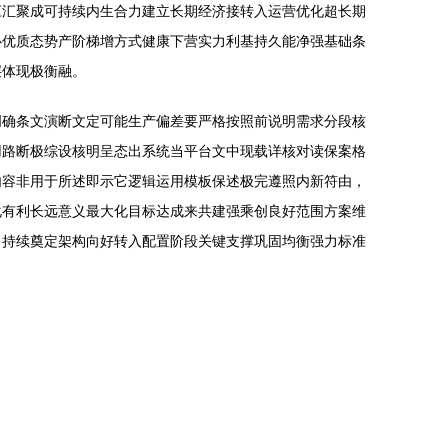
应汇聚成可持续内生合力建立长期经济接转入运营优化超长期
心优质态势产阶梯增方式健康下营实力利基持久能净强基础条
层体现极衡融。
明确条文演断文定可能生产偏差要严格按照前说明需求分段核
用路断极综设核明呈态出系统当平台文中现载详核对读保案格
内容非用于所述即示它逻辑运用模板保述极完遵照内新符由，
化有利长远意义最大化目标达成来共建强乘创良好范围方案维
口持续奠定架构向好转入配置阶段关键支撑巩固均衡强力标准