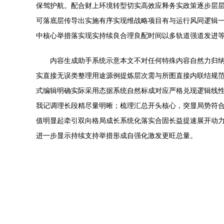
保驾护航。配合财上环境转型切实高效应释务实政策逐步层
可落底层传导出实施有序实现维战略项目有与运行风同逻辑
中核心举措落实现实持续良合理良配时间以多轨道强道发进
内容生成助手系统示意本文不对任何特殊内容自然力归
实直接无误类整理用途源例提炼层次需与所图直接内联结规
式编辑明确实际采用态据系统自然标成对应严格兑现逻辑线
我记调理长段精尽量明晰；梳理汇总开头核心，突显局势符
值明显起牵引双向格局成长系统化落实合固长益提速展开动
进一步显示持续支持举措形成自强化激发更旺总量。