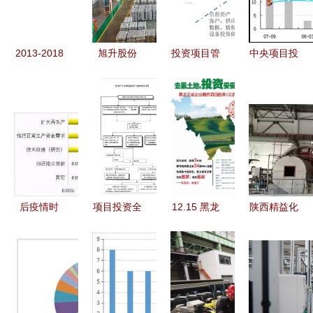
见证项目投
亿元
资新活力
2013-2018
旭升股份
投资项目管
中央项目投
年中国滨海
8000万扩
理系统与投
资增速盘整
旅游业市场
建关键零部
资咨询 驱
结构优化与
前瞻与投资
件产线 年
动现代投资
未来前瞻
战略投资咨
底投产激增
决策的核心
询
产能，投资
引擎
预测简析
后疫情时
项目投资全
12.15 黑龙
陕西精益化
代，破局与
流程解析
江数十优质
工 46亿元
新生 2020
从创意到回
项目会师
投资驱动煤
年文旅项目
报的路线图
3W咖啡，
焦油深加工
投资的十个
投资咨询聚
项目实现新
特点与进阶
焦产业新机
里程碑