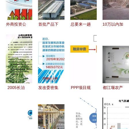
外商投资公
首批产品下
总要来一趟
10万以内加
司在中国的
线！成都东
定陶吧 探
工厂 年入
税收优惠政
部新区这
索这座鲁西
百万的潜力
策及项目投
家'超级工
南新城的投
项目推荐
资指引
厂'正式投
资价值与时
产，项目投
代机遇
资百亿级引
领产业升级
2005长治
发改委密集
PPP项目规
都江堰农产
投资贸易洽
批复轨道交
模再创新高
品交易中心
谈会产品项
通与机场项
压降国企、
现代农业投
目系列报道
目，投资总
激活民企成
资的新蓝图
之四 组图
额超1.2万
改革关键